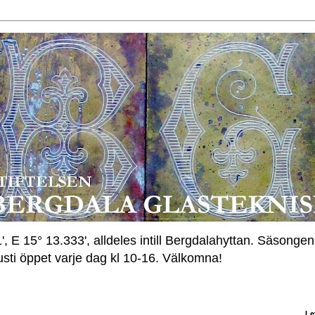
, E 15° 13.333', alldeles intill Bergdalahyttan. Säsonge
gusti öppet varje dag kl 10-16. Välkomna!
Le