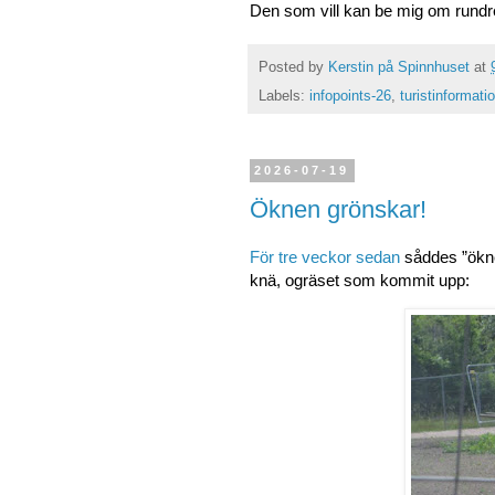
Den som vill kan be mig om rundre
Posted by
Kerstin på Spinnhuset
at
Labels:
infopoints-26
,
turistinformati
2026-07-19
Öknen grönskar!
För tre veckor sedan
såddes ”öknen
knä, ogräset som kommit upp: