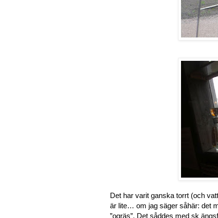
Det har varit ganska torrt (och vat
är lite… om jag säger såhär: det m
”ogräs”. Det såddes med sk ängsfrö