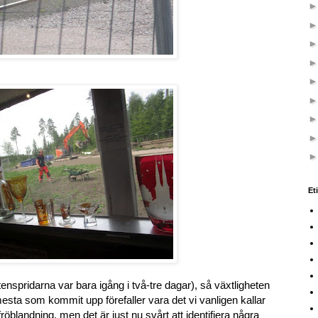
Et
tenspridarna var bara igång i två-tre dagar), så växtligheten
esta som kommit upp förefaller vara det vi vanligen kallar
blandning, men det är just nu svårt att identifiera några