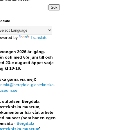
anslate
owered by
Translate
äsongen 2026 är igång:
ån och med 6:e juni till och
ed 23:e augusti öppet varje
g kl 10-16.
ka gärna via mejl:
ntakt@bergdala-glastekniska-
useum.se
, stiftelsen Bergdala
lastekniska museum,
okumenterar här vårt arbete
ed museet (som har en egen
emsida -
Bergdala
lastekniska museum
)