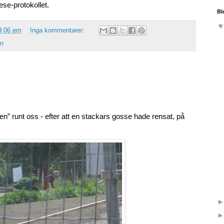
se-protokollet.
Bl
9:06 em
Inga kommentarer:
on
” runt oss - efter att en stackars gosse hade rensat, på