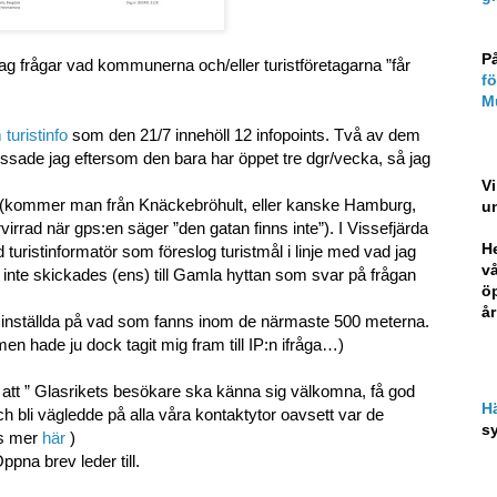
P
r jag frågar vad kommunerna och/eller turistföretagarna ”får
f
M
turistinfo
som den 21/7 innehöll 12 infopoints. Två av dem
issade jag eftersom den bara har öppet tre dgr/vecka, så jag
Vi
r (kommer man från Knäckebröhult, eller kanske Hamburg,
u
rvirrad när gps:en säger ”den gatan finns inte”). I Vissefjärda
He
d turistinformatör som föreslog turistmål i linje med vad jag
vå
 inte skickades (ens) till Gamla hyttan som svar på frågan
öp
år
t inställda på vad som fanns inom de närmaste 500 meterna.
men hade ju dock tagit mig fram till IP:n ifråga…)
m att ” Glasrikets besökare ska känna sig välkomna, få god
H
ch bli vägledde på alla våra kontaktytor oavsett var de
s
äs mer
här
)
ppna brev leder till.