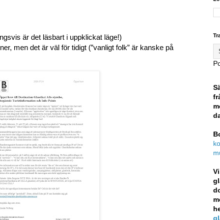
Tr
gsvis är det läsbart i uppklickat läge!)
ner, men det är väl för tidigt (”vanligt folk” är kanske på
P
S
fr
m
da
Bo
ko
m
Vi
g
d
m
h
g