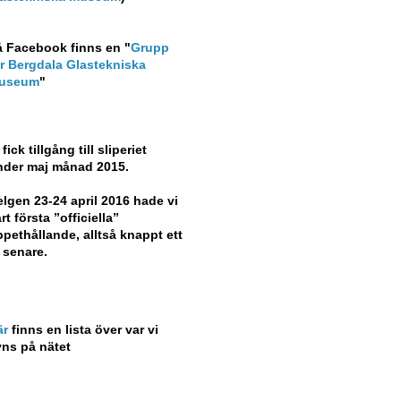
å Facebook finns en "
Grupp
ör Bergdala Glastekniska
useum
"
 fick tillgång till sliperiet
nder maj månad 2015.
lgen 23-24 april 2016 hade vi
rt första ”officiella”
pethållande, alltså knappt ett
 senare.
är
finns en lista över var vi
yns på nätet