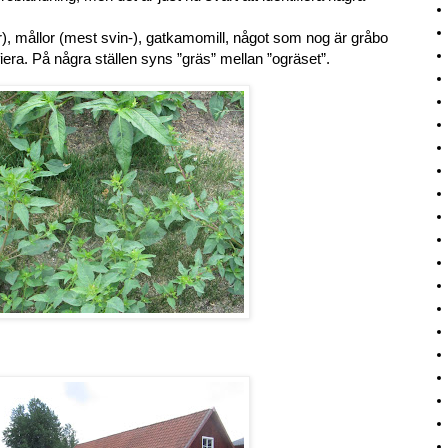
ter), mållor (mest svin-), gatkamomill, något som nog är gråbo
ifiera. På några ställen syns ”gräs” mellan ”ogräset”.