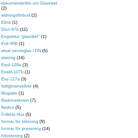
dokumentärfilm om Glasriket
(2)
eldningsförbud
(2)
Elina
(1)
Elon-97b
(11)
Engelska "glasriket"
(1)
Erik-99b
(1)
etsat servisglas i DN
(5)
etsning
(16)
Etyd-128a
(3)
Evald-107b
(1)
Evy-127a
(3)
fattigmanssilver
(4)
fikaplats
(1)
flaskmaskinen
(7)
flaskor
(5)
Folkets Hus
(5)
formar för blåsning
(9)
formar för pressning
(14)
fotoetsning
(2)